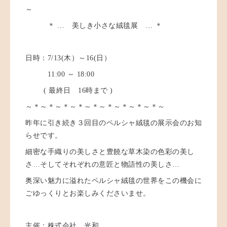
～
＊ … 美しき小さな絨毯展 … ＊
日時：7/13(木）～16(日）
11:00 ～ 18:00
( 最終日 16時まで )
～＊～＊～＊～＊～＊～＊～＊～＊～＊～
昨年に引き続き３回目のペルシャ絨毯の展示会のお知
らせです。
細密な手織りの美しさと豊饒な草木染の色彩の美し
さ…そしてそれぞれの意匠と物語性の美しさ…
奥深い魅力に溢れたペルシャ絨毯の世界をこの機会に
ごゆっくりとお楽しみくださいませ。
主催：株式会社 光和