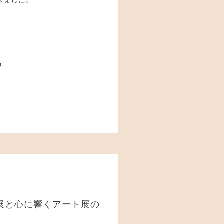
きました。
う
展と心に響くアート展の