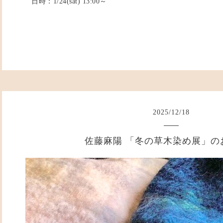
日時：1/24(sat) 13:00～
2025
/
12
/
18
佐藤麻陽 「冬の草木染め展」の