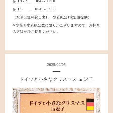
◎11/1- 2 … 10:45 - 17:00
◎11/3
… 10:45 - 14:30
（水筆は無料貸し出し、水彩紙は
1
枚無償提供）
※
水筆と水彩紙は数に限りがございますので、お持ち
の方はぜひご持参ください。
2025
/
09
/
03
ドイツと小さなクリスマス in 逗子