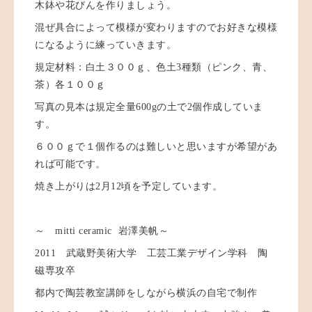
木鉢や花びんを作りましょう。
混ぜ具合によって模様が変わりますのでお好きな模様
になるように練っていきます。
規定材料：白土３００ｇ、色土3種類（ピンク、青、
茶）各１００ｇ
写真の見本は規定全量600gの土で2個作成していま
す。
６００ｇで１個作るのは難しいと思いますが希望があ
れば可能です。
焼き上がりは2月12頃を予定しています。
～ mitti ceramic 岩澤美帆～
2011 武蔵野美術大学 工芸工業デザイン学科 陶
磁専攻卒
都内で陶芸教室講師をしながら横浜の自宅で制作