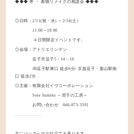
◆◆◆ 帯 ・ 着物リメイクの相談会 ◆◆◆
◎日時：2/11(祝・水) ～2/14(土）
11:00～18:00
４日間限定イベントです。
◎会場：アトリエリンデン
逗子市逗子5－14－10
JR逗子駅東口 徒歩6分/ 京急逗子・葉山駅南
口 徒歩2分
◎主催：有限会社イヴコーポレーション
Soie Sumiko ～澄子の工房～
お問い合わせ 046-873-3391
………………
主にバッグへのお仕立てを承ります。