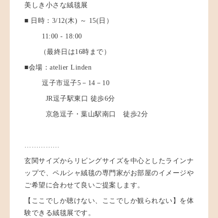
美しき小さな絨毯展
■ 日時：3/12(木) ～ 15(日）
11:00 - 18:00
（最終日は16時まで）
■会場：atelier Linden
逗子市逗子5－14－10
JR逗子駅東口 徒歩6分
京急逗子・葉山駅南口 徒歩2分
……………
玄関サイズからリビングサイズを中心としたラインナ
ップで、ペルシャ絨毯の専門家がお部屋のイメージや
ご希望に合わせて良いご提案します。
【ここでしか聴けない、ここでしか観られない】を体
験できる絨毯展です。