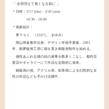
「 全部消えて無くなる前に 」
＊日時：3/17 (thu) - 3/20 (sun)
10:30 - 18:00
＊画家紹介：
東マユミ （ひがし まゆみ）
岡山県倉敷市出身。デザイン学校卒業後、2003
年、銅夢版画工房に籍を置き銅版画制作を始める。
個性あふれる猫の絵の催事を数多くこなし、都内百
貨店やギャラリーにて作品を定期的に発表。
銅版画の他、アクリル画、鉛筆画による幻想的な女
性の作品なども手がけ活躍中。