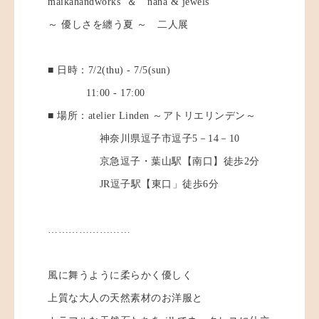
maikahandworks ＆ nana & jewels
～ 優しさを纏う夏 ～ 二人展
■ 日時：7/2(thu) - 7/5(sun)
11:00 - 17:00
■ 場所：atelier Linden ～アトリエリンデン～
神奈川県逗子市逗子5－14－10
京急逗子・葉山駅【南口】徒歩2分
JR逗子駅【東口」徒歩6分
……………………
風に舞うように柔らかく優しく
上質な大人の天然素材のお洋服と