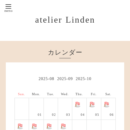
atelier Linden
カレンダー
2025-08
2025-09
2025-10
Sun.
Mon.
Tue.
Wed.
Thu.
Fri.
Sat.
01
02
03
04
05
06